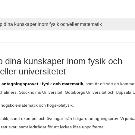
pp dina kunskaper inom fysik och/eller matematik
pp dina kunskaper inom fysik och
ller universitetet
a
antagningsprovet i fysik och matematik
, som är ett sätt att komma
Chalmers, Stockholms Universitet, Göteborgs Universitet och Uppsala Un
r högskolematematik och högskolefysik
.
tik, samt exempel och övningar från tidigare antagningsprov. Vi jobb
tt svar, samt ledtrådar för att lyckas lösa uppgifterna.