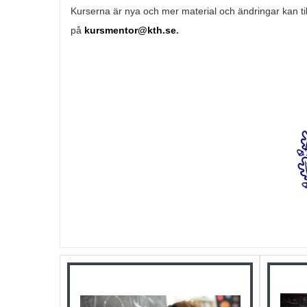
Kurserna är nya och mer material och ändringar kan t
på
kursmentor@kth.se
.