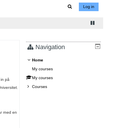
Toggle search input
Log in
Navigation
Home
My courses
My courses
 in på
Courses
iversitet.
ar med en