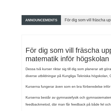
Skip to main content
Mattefysik KTH
För dig som vill fräscha u
ANNOUNCEMENTS
För dig som vill fräscha u
matematik inför högskolan e
Dessa två kurser riktar sig till dig som planerar att gör
diverse utbildningar på Kungliga Tekniska högskolan, 
Kurserna fungerar även som en bra förberedelse infö
Kurserna består av gymnasiefysik och gymnasiematema
feedbackmetod, där man får feedback på både fel och rä